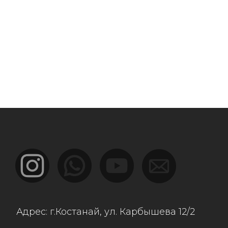
г.Костанай, ул. Карбышева 12/2
ы:
най, ул.Дулатова 230
ы, ул. Рыскулова 57в/2