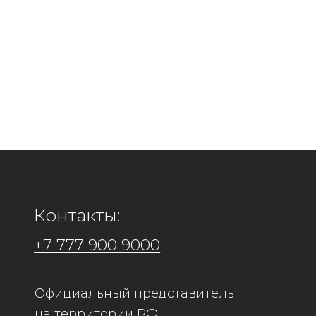
Контакты:
+7 777 900 9000
Официальный представитель
Адрес: 
на территории РФ:
Филиал
ООО "Кира Рус"
г.Коста
ИНН 7448260815 КПП 744801001
г.Алмат