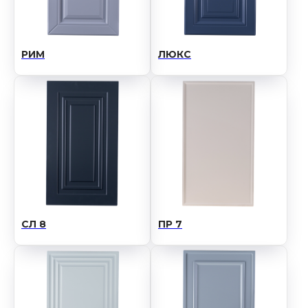
РИМ
ЛЮКС
СЛ 8
ПР 7