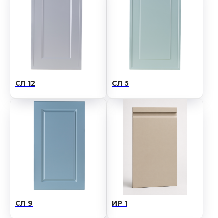
Контакты:
+7 777 900 9000
СЛ 12
СЛ 5
Официальный представитель
на территории РФ:
ООО "Кира Рус"
ИНН 7448260815 КПП 744801001
+7 982 7205 148
+7 961 771-16-69
СЛ 9
ИР 1
kirarus74@mail.ru