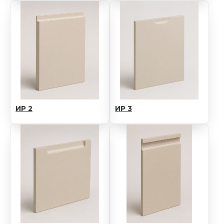
Адрес: г.Костанай, ул. Карбышева 12/2
Филиалы:
г.Костанай, ул.Дулатова 230
г.Алматы, ул. Рыскулова 57в/2
г.Астана, ул. Бейсекбаева 15/1
г.Актобе, Санкибай Батыра 4В
г.Кокшетау, ул. Уалиханова 183е/11
ИР 2
ИР 3
Политика конфиденциальности