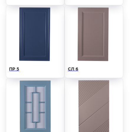
ПР 5
СЛ 6