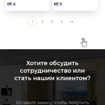
ИР 4
ИР 5
1
2
3
4