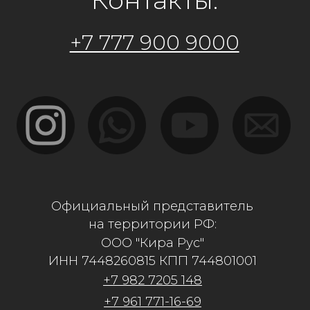
ИНН 7448260815 КПП 744801001
+7 982 7205 148
+7 961 771-16-69
kirarus74@mail.ru
Адрес: г.Костанай, ул. Карбышева 12/2
Филиалы:
г.Костанай, ул.Дулатова 230
г.Алматы, ул. Рыскулова 57в/2
г.Астана, ул. Бейсекбаева 15/1
г.Актобе, Санкибай Батыра 4В
г.Кокшетау, ул. Уалиханова 183е/11
Политика конфиденциальности