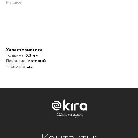
Матовое
Оставить зявку
Характеристика:
Толщина:
0.3 мм
Контакты:
Покрытие:
матовый
Тиснение:
да
+7 777 900 9000
Официальный представитель
на территории РФ:
ООО "Кира Рус"