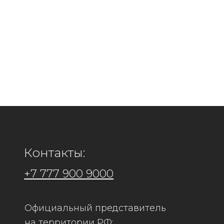
Контакты:
+7 777 900 9000
Официальный представитель
Адрес: 
на территории РФ:
Филиал
ООО "Кира Рус"
г.Коста
ИНН 7448260815 КПП 744801001
г.Алмат