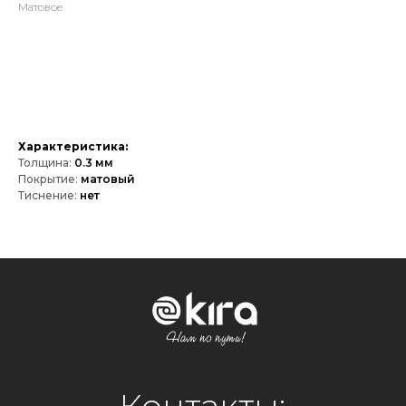
Матовое
Оставить зявку
Характеристика:
Толщина:
0.3 мм
Контакты:
Покрытие:
матовый
Тиснение:
нет
+7 777 900 9000
Официальный представитель
на территории РФ:
ООО "Кира Рус"