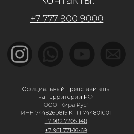
ИНН 7448260815 КПП 744801001
+7 982 7205 148
+7 961 771-16-69
kirarus74@mail.ru
Адрес: г.Костанай, ул. Карбышева 12/2
Филиалы:
г.Костанай, ул.Дулатова 230
г.Алматы, ул. Рыскулова 57в/2
г.Астана, ул. Бейсекбаева 15/1
г.Актобе, Санкибай Батыра 4В
г.Кокшетау, ул. Уалиханова 183е/11
Политика конфиденциальности