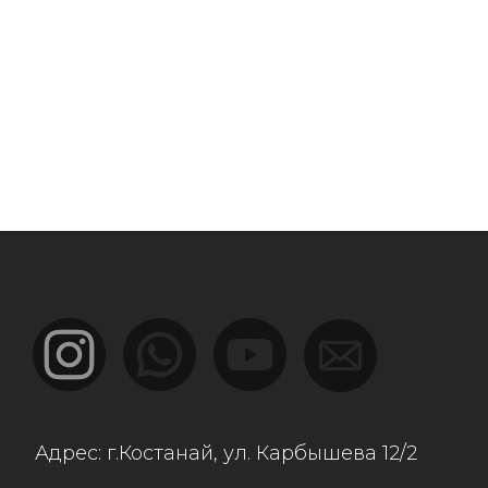
г.Костанай, ул. Карбышева 12/2
ы:
най, ул.Дулатова 230
ы, ул. Рыскулова 57в/2