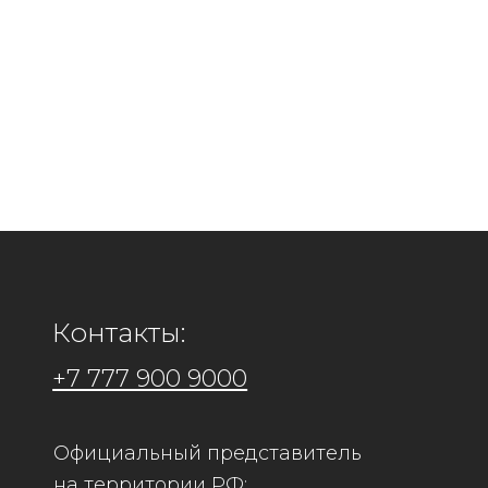
Контакты:
+7 777 900 9000
Официальный представитель
Адрес: 
на территории РФ:
Филиал
ООО "Кира Рус"
г.Коста
ИНН 7448260815 КПП 744801001
г.Алмат