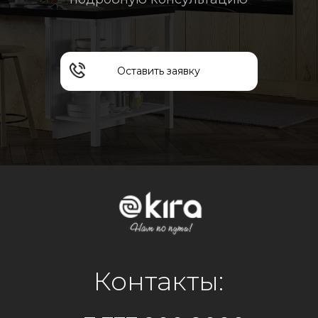
на территории РФ:
ООО "Кира Рус"
ИНН 7448260815 КПП 744801001
+7 982 7205 148
+7 961 771-16-69
kirarus74@mail.ru
Адрес: г.Костанай, ул. Карбышева 12/2
Филиалы:
г.Костанай, ул.Дулатова 230
г.Алматы, ул. Рыскулова 57в/2
г.Астана, ул. Бейсекбаева 15/1
г.Актобе, Санкибай Батыра 4В
г.Кокшетау, ул. Уалиханова 183е/11
Политика конфиденциальности