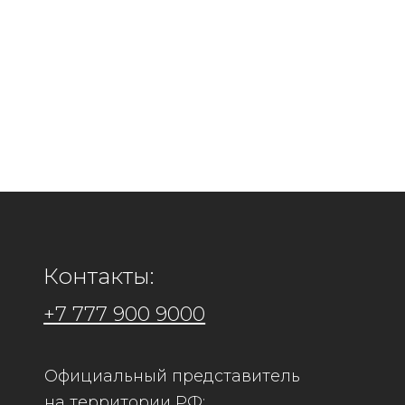
Контакты:
+7 777 900 9000
Официальный представитель
Адрес: 
на территории РФ:
Филиал
ООО "Кира Рус"
г.Коста
ИНН 7448260815 КПП 744801001
г.Алмат