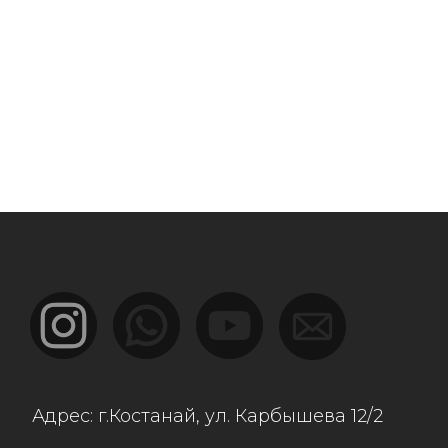
г.Костанай, ул. Карбышева 12/2
ы:
най, ул.Дулатова 230
ы, ул. Рыскулова 57в/2