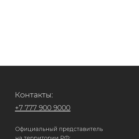
Контакты:
+7 777 900 9000
Официальный представитель
Адрес: 
на территории РФ:
Филиал
ООО "Кира Рус"
г.Коста
ИНН 7448260815 КПП 744801001
г.Алмат