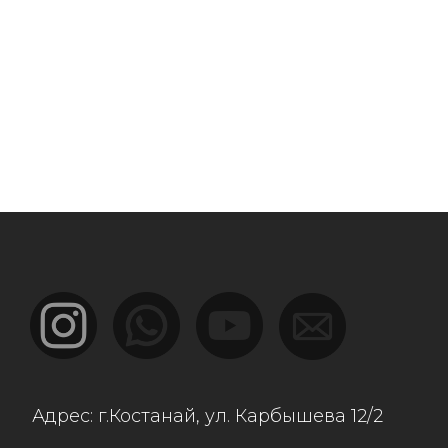
г.Костанай, ул. Карбышева 12/2
ы:
най, ул.Дулатова 230
ы, ул. Рыскулова 57в/2