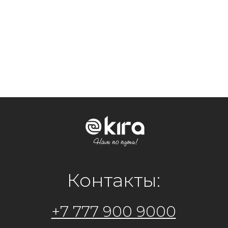
Оставить зявку
Контакты:
+7 777 900 9000
Официальный представитель
на территории РФ:
ООО "Кира Рус"
ИНН 7448260815 КПП 744801001
+7 982 7205 148
+7 961 771-16-69