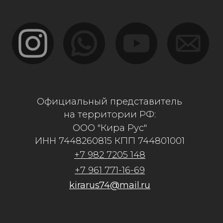
kirarus74@mail.ru
Адрес: г.Костанай, ул. Карбышева 12/2
Филиалы:
г.Костанай, ул.Дулатова 230
г.Алматы, ул. Рыскулова 57в/2
г.Астана, ул. Бейсекбаева 15/1
г.Актобе, Санкибай Батыра 4В
г.Кокшетау, ул. Уалиханова 183е/11
Политика конфиденциальности