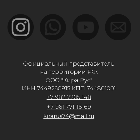
kirarus74@mail.ru
Адрес: г.Костанай, ул. Карбышева 12/2
Филиалы:
г.Костанай, ул.Дулатова 230
г.Алматы, ул. Рыскулова 57в/2
г.Астана, ул. Бейсекбаева 15/1
г.Актобе, Санкибай Батыра 4В
г.Кокшетау, ул. Уалиханова 183е/11
Политика конфиденциальности