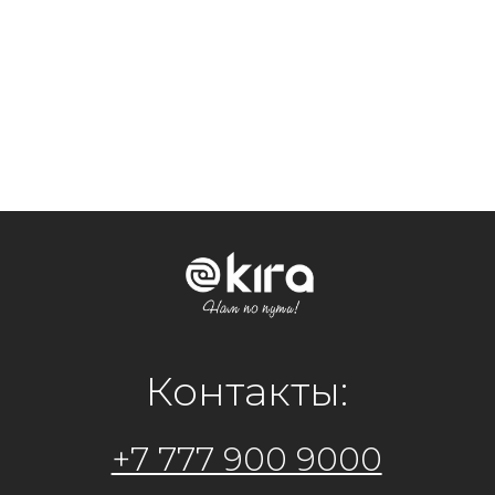
Оставить зявку
Контакты:
+7 777 900 9000
Официальный представитель
на территории РФ:
ООО "Кира Рус"
ИНН 7448260815 КПП 744801001
+7 982 7205 148
+7 961 771-16-69